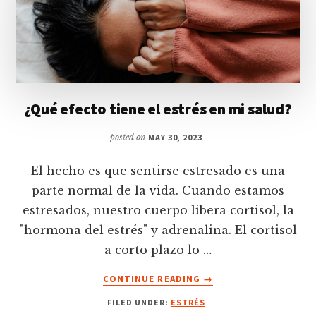
de
la
Bahía
¿Qué efecto tiene el estrés en mi salud?
posted on
MAY 30, 2023
El hecho es que sentirse estresado es una
parte normal de la vida. Cuando estamos
estresados, nuestro cuerpo libera cortisol, la
"hormona del estrés" y adrenalina. El cortisol
a corto plazo lo …
ABOUT
CONTINUE READING
→
¿QUÉ
FILED UNDER:
ESTRÉS
EFECTO