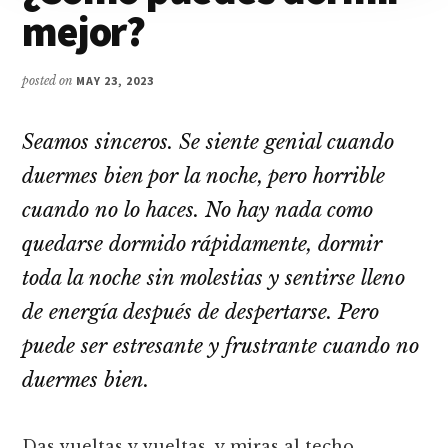
mejor?
de
la
Bahía
posted on
MAY 23, 2023
Seamos sinceros. Se siente genial cuando
duermes bien por la noche, pero horrible
cuando no lo haces. No hay nada como
quedarse dormido rápidamente, dormir
toda la noche sin molestias y sentirse lleno
de energía después de despertarse. Pero
puede ser estresante y frustrante cuando no
duermes bien.
Das vueltas y vueltas, y miras al techo.